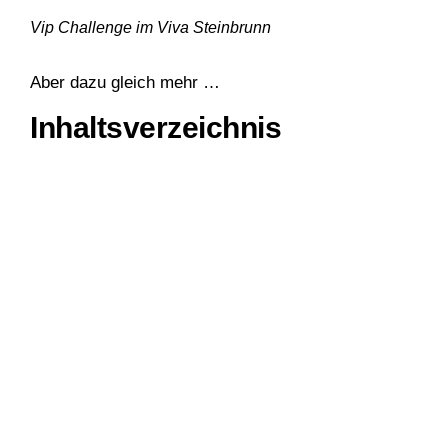
Vip Challenge im Viva Steinbrunn
Aber dazu gleich mehr …
Inhaltsverzeichnis
Ein starkes Team: die Teilnehmerinnen und
Teilnehmer des 1. Competitive Teqball
Trainingscamps
Samstagstraining: Know-How direkt aus Ungarn
Sonntag: Ein ganz besonderes Training mit zwei
Teqball-Weltmeistern
Einige unvergessliche Momente
Mein Fazit: Ein unvergessliches Wochenende